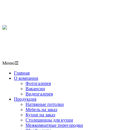
Мебель, кухни, межкомнатные перегородки, столешниц
в СОЧИ
+7(918)406-10-50
г. Сочи,
ул. Пластунская 50/1 павильон № 6
Меню
☰
Главная
О компании
Фотогалерея
Вакансии
Видеогалерея
Продукция
Натяжные потолки
Мебель на заказ
Кухни на заказ
Столешницы для кухни
Межкомнатные перегородки