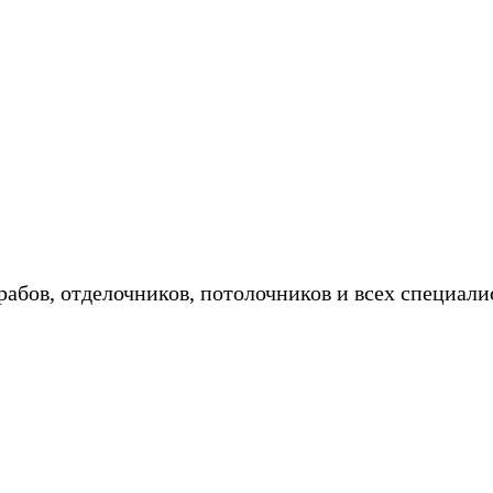
ебель на заказ в кредит/рассрочку - 
абов, отделочников, потолочников и всех специали