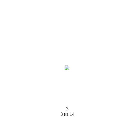
3
3 из 14