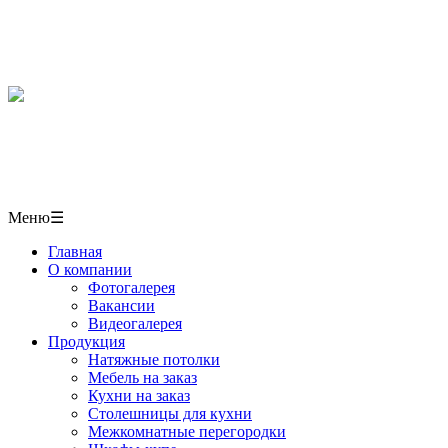
Мебель, кухни, межкомнатные перегородки, столешниц
в СОЧИ
+7(918)406-10-50
г. Сочи,
ул. Пластунская 50/1 павильон № 6
Меню
☰
Главная
О компании
Фотогалерея
Вакансии
Видеогалерея
Продукция
Натяжные потолки
Мебель на заказ
Кухни на заказ
Столешницы для кухни
Межкомнатные перегородки