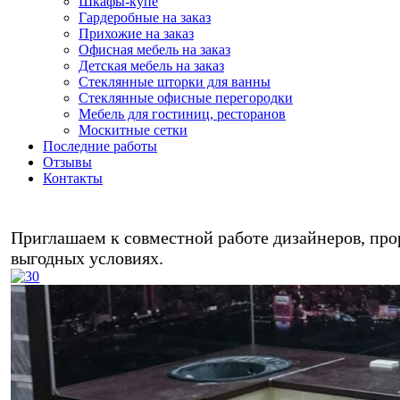
Шкафы-купе
Гардеробные на заказ
Прихожие на заказ
Офисная мебель на заказ
Детская мебель на заказ
Стеклянные шторки для ванны
Стеклянные офисные перегородки
Мебель для гостиниц, ресторанов
Москитные сетки
Последние работы
Отзывы
Контакты
Любая м
Приглашаем к совместной работе дизайнеров, прор
выгодных условиях.