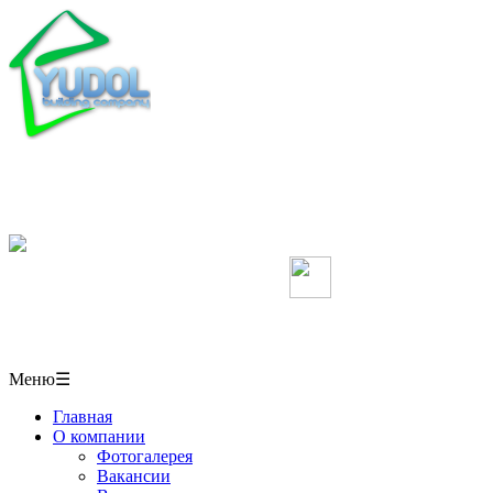
Мебель, кухни, межкомнатные перегородки,
столешницы, шкафы-купе на заказ, натяжные потолки
в СОЧИ
+7(918)406-10-50
Мы в Вконтакте
г. Сочи,
ул. Пластунская 50/1 павильон № 6
Меню
☰
Главная
О компании
Фотогалерея
Вакансии