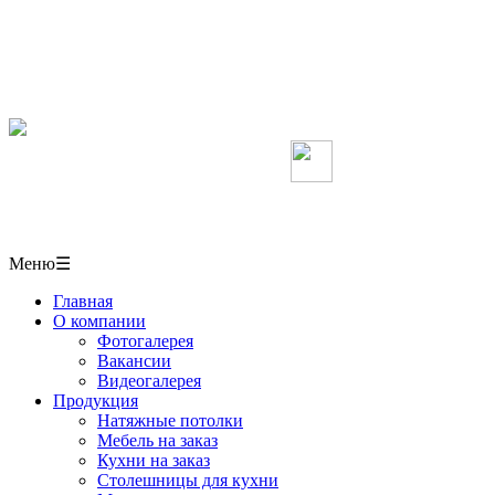
Мебель, кухни, межкомнатные перегородки,
столешницы, шкафы-купе на заказ, натяжные потолки
в СОЧИ
+7(918)406-10-50
Мы в Вконтакте
г. Сочи,
ул. Пластунская 50/1 павильон № 6
Меню
☰
Главная
О компании
Фотогалерея
Вакансии
Видеогалерея
Продукция
Натяжные потолки
Мебель на заказ
Кухни на заказ
Столешницы для кухни