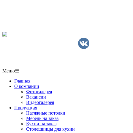
Мебель, кухни, межкомнатные перегородки,
столешницы, шкафы-купе на заказ, натяжные потолки
в СОЧИ
+7(918)406-10-50
Мы в Вконтакте
г. Сочи,
ул. Пластунская 50/1 павильон № 6
Меню
☰
Главная
О компании
Фотогалерея
Вакансии
Видеогалерея
Продукция
Натяжные потолки
Мебель на заказ
Кухни на заказ
Столешницы для кухни