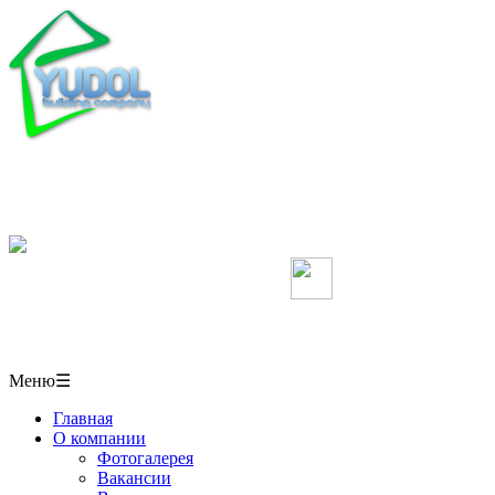
Мебель, кухни, межкомнатные перегородки,
столешницы, шкафы-купе на заказ, натяжные потолки
в СОЧИ
+7(918)406-10-50
Мы в Вконтакте
г. Сочи,
ул. Пластунская 50/1 павильон № 6
Меню
☰
Главная
О компании
Фотогалерея
Вакансии