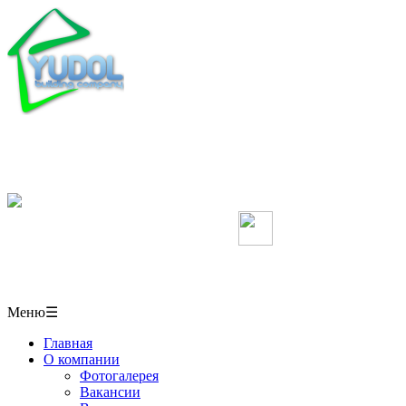
Мебель, кухни, межкомнатные перегородки,
столешницы, шкафы-купе на заказ, натяжные потолки
в СОЧИ
+7(918)406-10-50
Мы в Вконтакте
г. Сочи,
ул. Пластунская 50/1 павильон № 6
Меню
☰
Главная
О компании
Фотогалерея
Вакансии