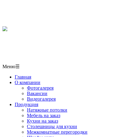
Мебель, кухни, межкомнатные перегородки, столешниц
в СОЧИ
+7(918)406-10-50
г. Сочи,
ул. Пластунская 50/1 павильон № 6
Меню
☰
Главная
О компании
Фотогалерея
Вакансии
Видеогалерея
Продукция
Натяжные потолки
Мебель на заказ
Кухни на заказ
Столешницы для кухни
Межкомнатные перегородки