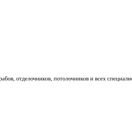
ебель на заказ в кредит/рассрочку - 
абов, отделочников, потолочников и всех специали