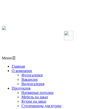
Мебель, кухни, межкомнатные перегородки,
столешницы, шкафы-купе на заказ, натяжные потолки
в СОЧИ
+7(918)406-10-50
Мы в Вконтакте
г. Сочи,
ул. Пластунская 50/1 павильон № 6
Меню
☰
Главная
О компании
Фотогалерея
Вакансии
Видеогалерея
Продукция
Натяжные потолки
Мебель на заказ
Кухни на заказ
Столешницы для кухни