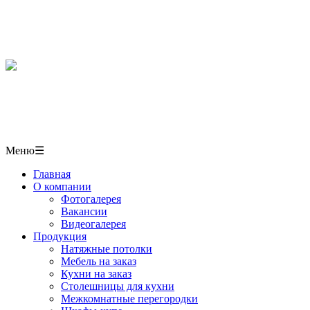
Мебель, кухни, межкомнатные перегородки, столешниц
в СОЧИ
+7(918)406-10-50
г. Сочи,
ул. Пластунская 50/1 павильон № 6
Меню
☰
Главная
О компании
Фотогалерея
Вакансии
Видеогалерея
Продукция
Натяжные потолки
Мебель на заказ
Кухни на заказ
Столешницы для кухни
Межкомнатные перегородки