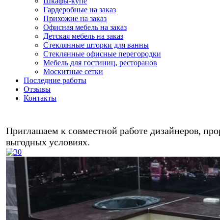
Шкафы-купе
Гардеробные на заказ
Прихожие на заказ
Офисная мебель на заказ
Детская мебель на заказ
Стеклянные шторки для ванны
Стеклянные офисные перегородки
Мебель для гостиниц, ресторанов
Москитные сетки
Последние работы
Отзывы
Контакты
Любая м
Приглашаем к совместной работе дизайнеров, прор
выгодных условиях.