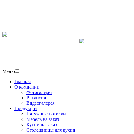
Мебель, кухни, межкомнатные перегородки,
столешницы, шкафы-купе на заказ, натяжные потолки
в СОЧИ
+7(918)406-10-50
Мы в Вконтакте
г. Сочи,
ул. Пластунская 50/1 павильон № 6
Меню
☰
Главная
О компании
Фотогалерея
Вакансии
Видеогалерея
Продукция
Натяжные потолки
Мебель на заказ
Кухни на заказ
Столешницы для кухни